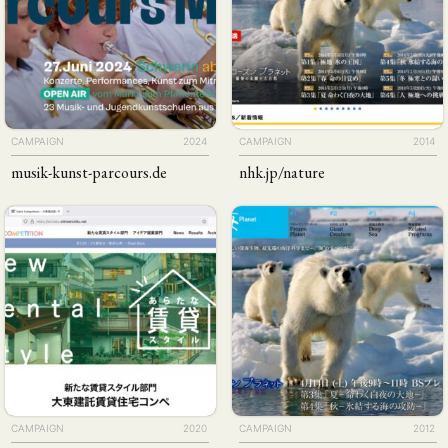
CAMPAIGN
2024
CAMPAIGN
2014
musik-kunst-parcours
.de
nhk
.jp
/nature
CAMPAIGN
2020
CAMPAIGN
2012