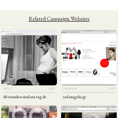
Related Campaign Websites
ARTIST
2008
CAMPAIGN
2007
48-stunden-sind-ein-tag
.de
ssd
.magaha
.jp