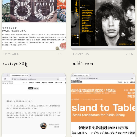
CAMPAIGN
2016
CAMPAIGN
2005
iwataya-80
.jp
add-2
.com