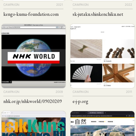
CAMPAIGN
2021
CAMPAIGN
2022
kengo-kuma-foundation
.com
sk-jutaku
.shinkenchiku
.net
CAMPAIGN
2009
CAMPAIGN
2011
nhk
.or
.jp
/​​nhkworld
/​09020209
e-j-p
.org