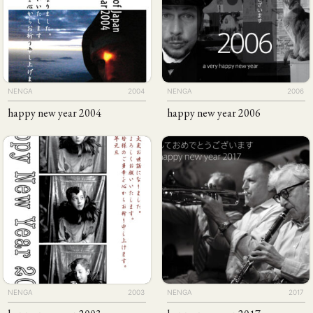
WORKS
PHILOSOPHY
PUBLICITY
CLIENTS
ABOUT
CONTACT
Design
Concept
Direction
Logo
Flash
Photos
Programming
Wordpress
NENGA
2004
NENGA
2006
happy new year 2004
happy new year 2006
NENGA
2003
NENGA
2017