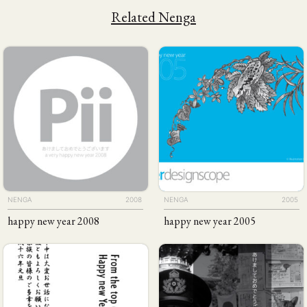
Related Nenga
The Piichi Design Office Tokyo Japan
NENGA
2008
NENGA
2005
Artist Website
Content Platform
Campaign Website
happy new year 2008
happy new year 2005
Corporate Website
Ecommerce Website
Multilingual Website