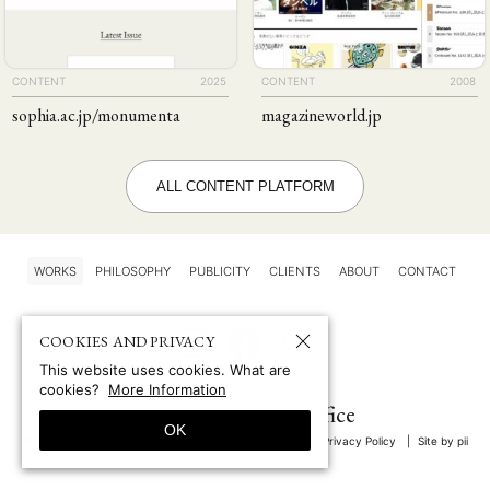
CONTENT
2025
CONTENT
2008
sophia
.ac
.jp
/monumenta
magazineworld
.jp
ALL CONTENT PLATFORM
WORKS
PHILOSOPHY
PUBLICITY
CLIENTS
ABOUT
CONTACT
COOKIES AND PRIVACY
This website uses cookies. What are
cookies?
More Information
The Piichi Design Office
OK
© 1997-2026 by The Piichi Design Office Tokyo Japan
Privacy Policy
Site by pii