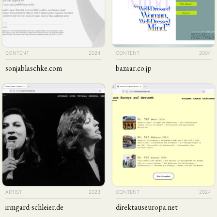
CONTENT
2024
CONTENT
2004
sonjablaschke
.com
bazaar
.co
.jp
ARTIST
2023
CONTENT
2024
irmgard-schleier
.de
direktauseuropa
.net