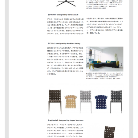
The Piichi Design Office Tokyo Japan
Artist Website
Content Platform
Campaign Website
Corporate Website
Ecommerce Website
Multilingual Website
WORKS
PHILOSOPHY
PUBLICITY
CLIENTS
ABOUT
CONTACT
Design
Concept
Direction
Logo
Flash
Photos
Programming
Wordpress