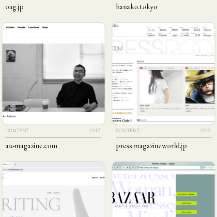
oag
.jp
hanako
.tokyo
CONTENT
2017
CONTENT
2012
au-magazine
.com
press
.​magazine​world
.​jp