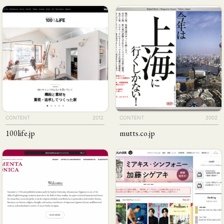
CONTENT
2012
CONTENT
2002
100life
.jp
mutts
.co
.jp